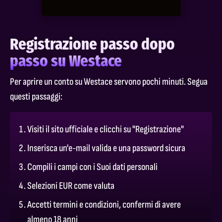
Registrazione passo dopo
passo su Westace
Per aprire un conto su Westace servono pochi minuti. Segua
questi passaggi:
Visiti il sito ufficiale e clicchi su "Registrazione"
Inserisca un'e-mail valida e una password sicura
Compili i campi con i Suoi dati personali
Selezioni EUR come valuta
Accetti termini e condizioni, confermi di avere
almeno 18 anni