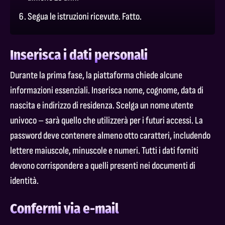
Segua le istruzioni ricevute. Fatto.
Inserisca i dati personali
Durante la prima fase, la piattaforma chiede alcune
informazioni essenziali. Inserisca nome, cognome, data di
nascita e indirizzo di residenza. Scelga un nome utente
univoco – sarà quello che utilizzerà per i futuri accessi. La
password deve contenere almeno otto caratteri, includendo
lettere maiuscole, minuscole e numeri. Tutti i dati forniti
devono corrispondere a quelli presenti nei documenti di
identità.
Confermi via e-mail