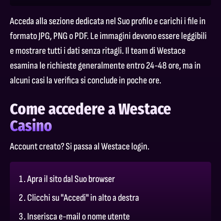
Acceda alla sezione dedicata nel Suo profilo e carichi i file in
formato JPG, PNG o PDF. Le immagini devono essere leggibili
e mostrare tutti i dati senza ritagli. Il team di Westace
esamina le richieste generalmente entro 24-48 ore, ma in
alcuni casi la verifica si conclude in poche ore.
Come accedere a Westace
Casino
Account creato? Si passa al Westace login.
Apra il sito dal Suo browser
Clicchi su "Accedi" in alto a destra
Inserisca e-mail o nome utente