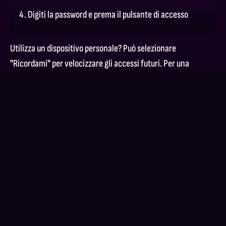
Digiti la password e prema il pulsante di accesso
Utilizza un dispositivo personale? Può selezionare
"Ricordami" per velocizzare gli accessi futuri. Per una
protezione aggiuntiva, attivi l'autenticazione a due fattori
nelle impostazioni di sicurezza. Ogni sessione è protetta da
crittografia SSL.
Accesso da smartphone
Westace funziona senza problemi anche da smartphone e
tablet. L'app mobile è disponibile per Android e iOS – la
scarichi dal sito ufficiale o dallo store del Suo dispositivo. Le
credenziali sono le stesse della versione desktop: basta
inserire e-mail e password. Su dispositivi compatibili, può